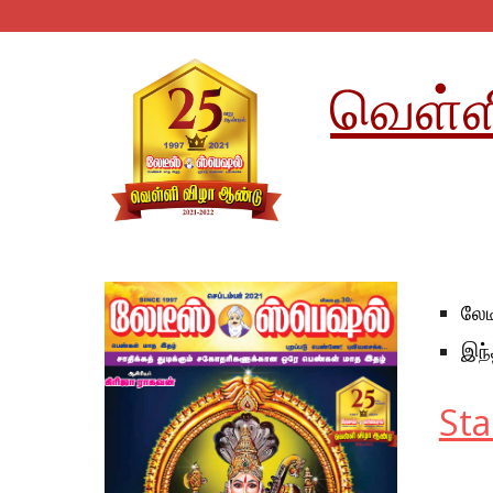
வெள்ளி
லேட
இந்
Sta