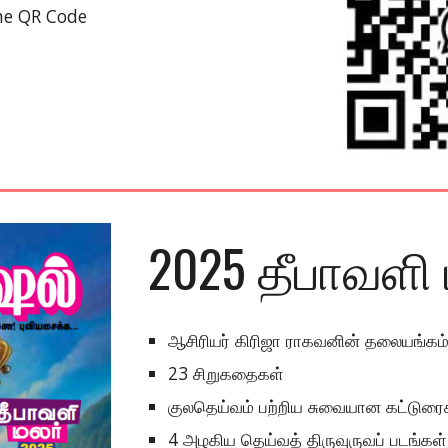
he QR Code
202
5
தீபாவளி 
ஆசிரியர் கிரிஜா ராகவனின் தலையங்கம
23 சிறுகதைகள்
குலதெய்வம் பற்றிய சுவையான கட்டுரை
4 அழகிய தெய்வத் திருவுருவப் படங்கள