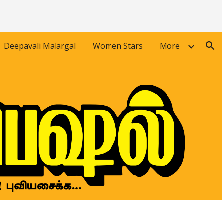
ion
Deepavali Malargal
Women Stars
More