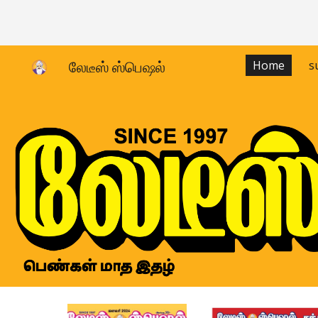
Sk
​லேடீஸ் ஸ்பெஷல்​
Home
s