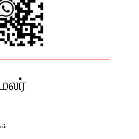
மலர்
்
கள்
்